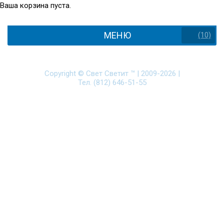
Ваша корзина пуста.
МЕНЮ
(10)
Copyright ©
Свет Светит ™
|
2009-2026
|
Тел. (812) 646-51-55
Политика защиты и обработки персональных данных
Разработка сайта - Web-Premier