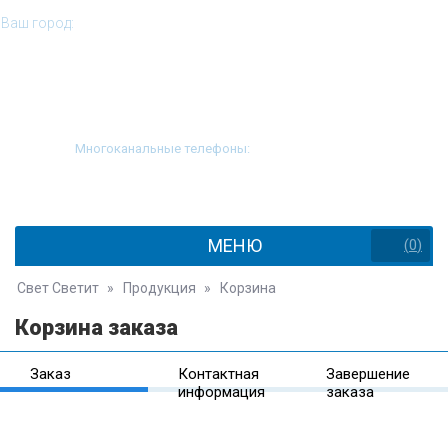
Ваш город:
Нариманов
Многоканальные телефоны:
8 (812) 646-51-55
8 (800) 505-98-37
МЕНЮ
(
0
)
Свет Светит
»
Продукция
»
Корзина
Корзина заказа
Заказ
Контактная
Завершение
информация
заказа